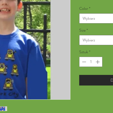
Color
*
Wybierz
Size
*
Wybierz
Sztuk
*
D