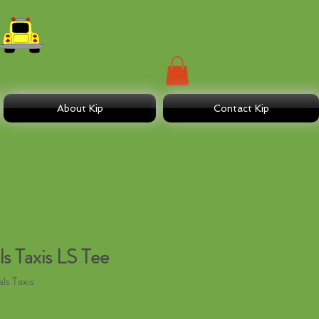
About Kip
Contact Kip
 Taxis LS Tee
s Taxis